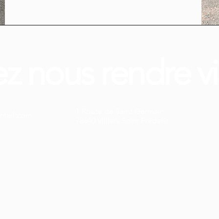
z nous rendre vis
1 Route de Saint Germain
mail.com
78640 Villiers Saint Fréderic