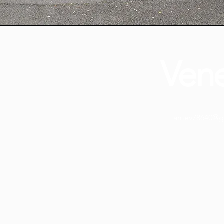
Vene
amev78640@g